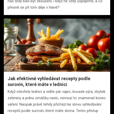
nás tedy baví být zkoušeni, i když ne vždy uspějeme, a co
přesně se při tom děje v hlavě?
Jak efektivně vyhledávat recepty podle
surovin, které máte v lednici
Když otevřete lednici a vidíte pár vajec, kousek sýra, zbytek
zeleniny a jednu omáčku navíc, nemusí to znamenat konec
vaření. Naopak právě tehdy přichází ke slovu vyhledávání
receptů podle surovin, které máte doma. Tento přístup