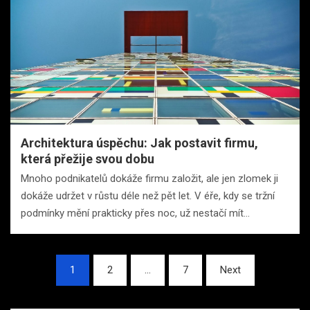
Architektura úspěchu: Jak postavit firmu,
která přežije svou dobu
Mnoho podnikatelů dokáže firmu založit, ale jen zlomek ji
dokáže udržet v růstu déle než pět let. V éře, kdy se tržní
podmínky mění prakticky přes noc, už nestačí mít…
Stránkování
1
2
…
7
Next
příspěvků