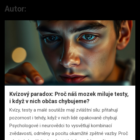
Autor:
Kvízový paradox: Proč náš mozek miluje testy,
i když v nich občas chybujeme?
Kvízy, testy a malé soutěže mají zvláštní sílu: přitahují
pozornost i tehdy, když v nich lidé opakovaně chybují.
Psychologové i neurovědci to vysvětlují kombinací
zvědavosti, odměny a pocitu okamžité zpětné vazby. Proč