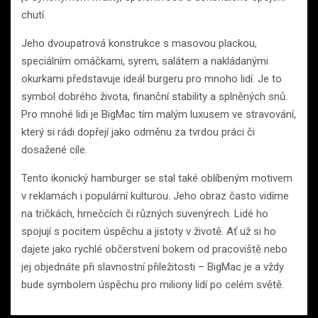
chutí.
Jeho dvoupatrová konstrukce s masovou plackou,
speciálním omáčkami, syrem, salátem a nakládanými
okurkami představuje ideál burgeru pro mnoho lidí. Je to
symbol dobrého života, finanční stability a splněných snů.
Pro mnohé lidi je BigMac tím malým luxusem ve stravování,
který si rádi dopřejí jako odměnu za tvrdou práci či
dosažené cíle.
Tento ikonický hamburger se stal také oblíbeným motivem
v reklamách i populární kulturou. Jeho obraz často vidíme
na tričkách, hrnečcích či různých suvenýrech. Lidé ho
spojují s pocitem úspěchu a jistoty v životě. Ať už si ho
dajete jako rychlé občerstvení bokem od pracoviště nebo
jej objednáte při slavnostní přiležitosti – BigMac je a vždy
bude symbolem úspěchu pro miliony lidí po celém světě.