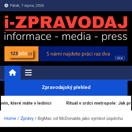
Skip
Pátek, 7 srpna, 2026
to
content
i-ZPRAVODAJ.CZ | Zprávy
Informační portál
Zpravodajský přehled
, které máte v lednici
Rituál v srdci metropole: Jak proměn
Home
Zprávy
BigMac od McDonalds jako symbol úspěchu