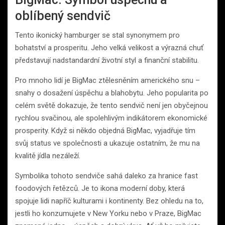
oblíbený sendvič
Tento ikonický hamburger se stal synonymem pro
bohatství a prosperitu. Jeho velká velikost a výrazná chuť
představují nadstandardní životní styl a finanční stabilitu.
Pro mnoho lidí je BigMac ztělesněním amerického snu –
snahy o dosažení úspěchu a blahobytu. Jeho popularita po
celém světě dokazuje, že tento sendvič není jen obyčejnou
rychlou svačinou, ale spolehlivým indikátorem ekonomické
prosperity. Když si někdo objedná BigMac, vyjadřuje tím
svůj status ve společnosti a ukazuje ostatním, že mu na
kvalitě jídla nezáleží.
Symbolika tohoto sendviče sahá daleko za hranice fast
foodových řetězců. Je to ikona moderní doby, která
spojuje lidi napříč kulturami i kontinenty. Bez ohledu na to,
jestli ho konzumujete v New Yorku nebo v Praze, BigMac