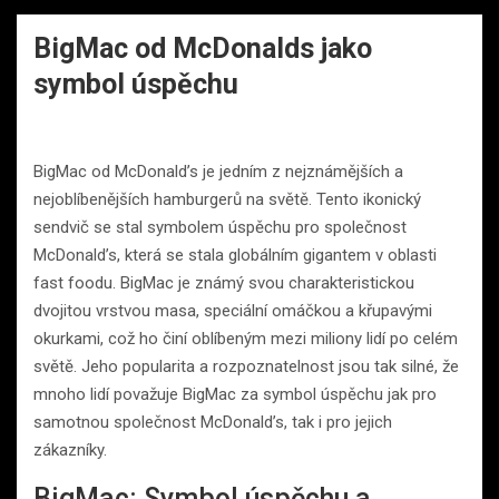
BigMac od McDonalds jako
symbol úspěchu
BigMac od McDonald’s je jedním z nejznámějších a
nejoblíbenějších hamburgerů na světě. Tento ikonický
sendvič se stal symbolem úspěchu pro společnost
McDonald’s, která se stala globálním gigantem v oblasti
fast foodu. BigMac je známý svou charakteristickou
dvojitou vrstvou masa, speciální omáčkou a křupavými
okurkami, což ho činí oblíbeným mezi miliony lidí po celém
světě. Jeho popularita a rozpoznatelnost jsou tak silné, že
mnoho lidí považuje BigMac za symbol úspěchu jak pro
samotnou společnost McDonald’s, tak i pro jejich
zákazníky.
BigMac: Symbol úspěchu a