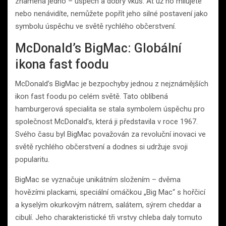
znamená jedno – úspěch a dobrý vkus. Ať už ho milujete
nebo nenávidíte, nemůžete popřít jeho silné postavení jako
symbolu úspěchu ve světě rychlého občerstvení.
McDonald’s BigMac: Globální
ikona fast foodu
McDonald’s BigMac je bezpochyby jednou z nejznámějších
ikon fast foodu po celém světě. Tato oblíbená
hamburgerová specialita se stala symbolem úspěchu pro
společnost McDonald’s, která ji představila v roce 1967.
Svého času byl BigMac považován za revoluční inovaci ve
světě rychlého občerstvení a dodnes si udržuje svoji
popularitu.
BigMac se vyznačuje unikátním složením – dvěma
hovězími plackami, speciální omáčkou „Big Mac“ s hořčicí
a kyselým okurkovým nátrem, salátem, sýrem cheddar a
cibulí. Jeho charakteristické tři vrstvy chleba daly tomuto