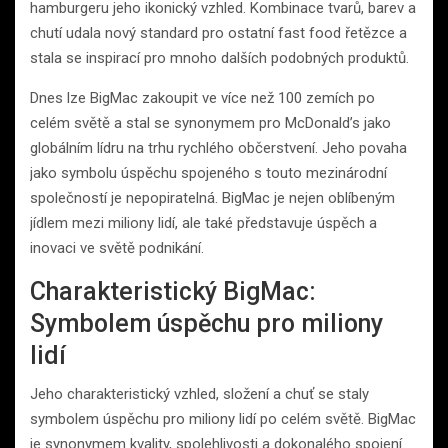
hamburgeru jeho ikonický vzhled. Kombinace tvarů, barev a
chutí udala nový standard pro ostatní fast food řetězce a
stala se inspirací pro mnoho dalších podobných produktů.
Dnes lze BigMac zakoupit ve více než 100 zemích po
celém světě a stal se synonymem pro McDonald’s jako
globálním lídru na trhu rychlého občerstvení. Jeho povaha
jako symbolu úspěchu spojeného s touto mezinárodní
společností je nepopiratelná. BigMac je nejen oblíbeným
jídlem mezi miliony lidí, ale také představuje úspěch a
inovaci ve světě podnikání.
Charakteristický BigMac:
Symbolem úspěchu pro miliony
lidí
Jeho charakteristický vzhled, složení a chuť se staly
symbolem úspěchu pro miliony lidí po celém světě. BigMac
je synonymem kvality, spolehlivosti a dokonalého spojení