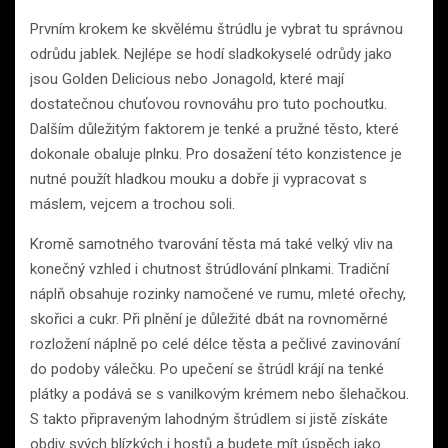
Prvním krokem ke skvělému štrúdlu je vybrat tu správnou
odrůdu jablek. Nejlépe se hodí sladkokyselé odrůdy jako
jsou Golden Delicious nebo Jonagold, které mají
dostatečnou chuťovou rovnováhu pro tuto pochoutku.
Dalším důležitým faktorem je tenké a pružné těsto, které
dokonale obaluje plnku. Pro dosažení této konzistence je
nutné použít hladkou mouku a dobře ji vypracovat s
máslem, vejcem a trochou soli.
Kromě samotného tvarování těsta má také velký vliv na
konečný vzhled i chutnost štrúdlování plnkami. Tradiční
náplň obsahuje rozinky namočené ve rumu, mleté ořechy,
skořici a cukr. Při plnění je důležité dbát na rovnoměrné
rozložení náplně po celé délce těsta a pečlivé zavinování
do podoby válečku. Po upečení se štrúdl krájí na tenké
plátky a podává se s vanilkovým krémem nebo šlehačkou.
S takto připraveným lahodným štrúdlem si jistě získáte
obdiv svých blízkých i hostů a budete mít úspěch jako