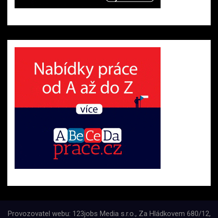
Provozovatel webu: 123jobs Media s.r.o., Za Hládkovem 680/12,