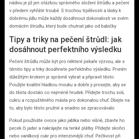
nádivu je již jen otázkou správného složení štrůdlu a pečení
v předem vyhřáté troubě. S trochou trpělivosti a lásky k
dobrému jídlu může každý dosáhnout dokonalosti ve svém
domácím štrúdlu, který bude chutnat jako od babičky.
Tipy a triky na pečení štrůdl: jak
dosáhnout perfektního výsledku
Pečení štrůdlu může být pro některé pekaře výzvou, ale s
těmito tipy a triky dosáhnete perfektního výsledku. Prvním
důležitým krokem je správně vybrat a připravit těsto.
Použijte kvalitní hladkou mouku a dobře ji prosejte, aby se
do těsta dostalo co nejméně hrudek. Přidejte trochu soli,
cukru a rozpuštěného másla pro dokonalou chuť. Dbejte na
to, aby bylo těsto pružné a snadno se zpracovávalo.
Pokud používáte ovoce jako jablka nebo višně, zbavte ho
pecek či jader a nakrájejte na tenké plátky. Přidejte skořici
nebo vanilkový cukr pro intenzivnější chuť. Pečlivost při