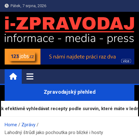
Skip
Pátek, 7 srpna, 2026
to
content
i-ZPRAVODAJ.CZ | Zprávy
Informační portál
Zpravodajský přehled
efektivně vyhledávat recepty podle surovin, které máte v lednici
Home
Zprávy
Lahodný štrůdl jako pochoutka pro blízké i hosty