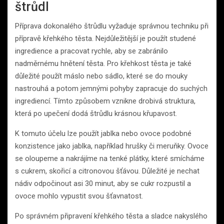
štrůdl
Příprava dokonalého štrůdlu vyžaduje správnou techniku při
přípravě křehkého těsta. Nejdůležitější je použít studené
ingredience a pracovat rychle, aby se zabránilo
nadměrnému hnětení těsta. Pro křehkost těsta je také
důležité použít máslo nebo sádlo, které se do mouky
nastrouhá a potom jemnými pohyby zapracuje do suchých
ingrediencí. Tímto způsobem vznikne drobivá struktura,
která po upečení dodá štrůdlu krásnou křupavost.
K tomuto účelu lze použít jablka nebo ovoce podobné
konzistence jako jablka, například hrušky či meruňky. Ovoce
se oloupeme a nakrájíme na tenké plátky, které smícháme
s cukrem, skořicí a citronovou šťávou. Důležité je nechat
nádiv odpočinout asi 30 minut, aby se cukr rozpustil a
ovoce mohlo vypustit svou šťavnatost.
Po správném připravení křehkého těsta a sladce nakyslého