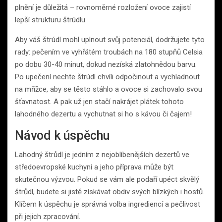
plnění je důležitá – rovnoměrné rozložení ovoce zajistí
lepší strukturu štrúdlu.
Aby váš štrúdl mohl uplnout svůj potenciál, dodržujete tyto
rady: pečením ve vyhřátém troubách na 180 stupňů Celsia
po dobu 30-40 minut, dokud nezíská zlatohnědou barvu.
Po upečení nechte štrúdl chvíli odpočinout a vychladnout
na mřížce, aby se těsto stáhlo a ovoce si zachovalo svou
šťavnatost. A pak už jen stačí nakrájet plátek tohoto
lahodného dezertu a vychutnat si ho s kávou či čajem!
Návod k úspěchu
Lahodný štrůdl je jedním z nejoblíbenějších dezertů ve
středoevropské kuchyni a jeho příprava může být
skutečnou výzvou. Pokud se vám ale podaří upéct skvělý
štrůdl, budete si jistě získávat obdiv svých blízkých i hostů.
Klíčem k úspěchu je správná volba ingrediencí a pečlivost
při jejich zpracování.