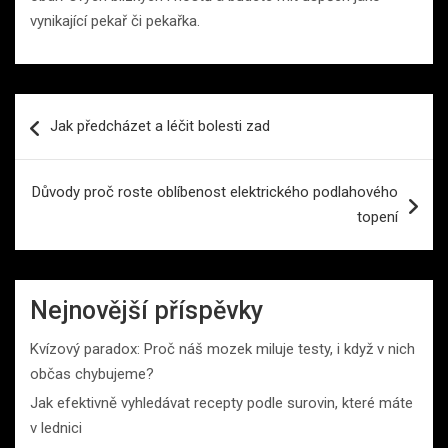
vynikající pekař či pekařka.
Navigace
Jak předcházet a léčit bolesti zad
pro
příspěvek
Důvody proč roste oblíbenost elektrického podlahového
topení
Nejnovější příspěvky
Kvízový paradox: Proč náš mozek miluje testy, i když v nich
občas chybujeme?
Jak efektivně vyhledávat recepty podle surovin, které máte
v lednici