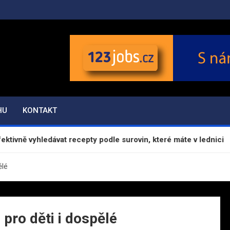
ávy
HU
KONTAKT
vně vyhledávat recepty podle surovin, které máte v lednici
ělé
pro děti i dospělé