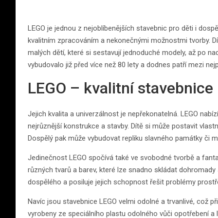
LEGO je jednou z nejoblíbenějších stavebnic pro děti i dosp
kvalitním zpracováním a nekonečnými možnostmi tvorby. Díky
malých dětí, které si sestavují jednoduché modely, až po n
vybudovalo již před více než 80 lety a dodnes patří mezi nej
LEGO – kvalitní stavebnice
Jejich kvalita a univerzálnost je nepřekonatelná. LEGO nabíz
nejrůznější konstrukce a stavby. Dítě si může postavit vlastn
Dospělý pak může vybudovat repliku slavného památky či mo
Jedinečnost LEGO spočívá také ve svobodné tvorbě a fantaz
různých tvarů a barev, které lze snadno skládat dohromady a tv
dospělého a posiluje jejich schopnost řešit problémy prost
Navíc jsou stavebnice LEGO velmi odolné a trvanlivé, což př
vyrobeny ze speciálního plastu odolného vůči opotřebení a lz