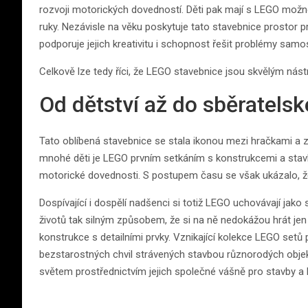
rozvoji motorických dovedností. Děti pak mají s LEGO možnos
ruky. Nezávisle na věku poskytuje tato stavebnice prostor p
podporuje jejich kreativitu i schopnost řešit problémy samo
Celkově lze tedy říci, že LEGO stavebnice jsou skvělým nás
Od dětství až do sběratel
Tato oblíbená stavebnice se stala ikonou mezi hračkami a z
mnohé děti je LEGO prvním setkáním s konstrukcemi a stavba
motorické dovednosti. S postupem času se však ukázalo, že
Dospívající i dospělí nadšenci si totiž LEGO uchovávají jako 
životů tak silným způsobem, že si na ně nedokážou hrát jen 
konstrukce s detailními prvky. Vznikající kolekce LEGO set
bezstarostných chvil strávených stavbou různorodých objek
světem prostřednictvím jejich společné vášně pro stavby a k