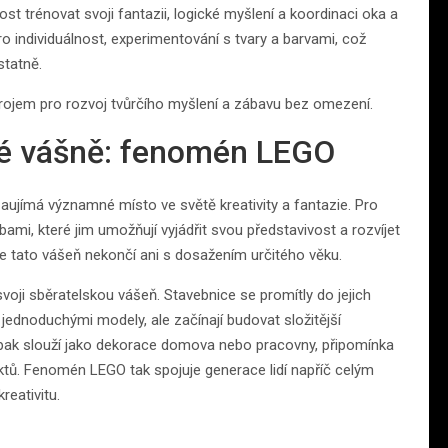
t trénovat svoji fantazii, logické myšlení a koordinaci oka a
ro individuálnost, experimentování s tvary a barvami, což
statně.
trojem pro rozvoj tvůrčího myšlení a zábavu bez omezení.
ské vášně: fenomén LEGO
aujímá významné místo ve světě kreativity a fantazie. Pro
mi, které jim umožňují vyjádřit svou představivost a rozvíjet
 tato vášeň nekončí ani s dosažením určitého věku.
svoji sběratelskou vášeň. Stavebnice se promítly do jejich
jednoduchými modely, ale začínají budovat složitější
ů pak slouží jako dekorace domova nebo pracovny, připomínka
tů. Fenomén LEGO tak spojuje generace lidí napříč celým
reativitu.