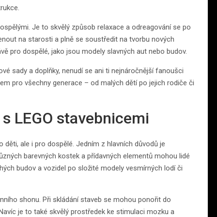
trukce.
 dospělými. Je to skvělý způsob relaxace a odreagování se po
ut na starosti a plně se soustředit na tvorbu nových
ávě pro dospělé, jako jsou modely slavných aut nebo budov.
vé sady a doplňky, nenudí se ani ti nejnáročnější fanoušci
em pro všechny generace – od malých dětí po jejich rodiče či
 s LEGO stavebnicemi
ěti, ale i pro dospělé. Jedním z hlavních důvodů je
různých barevných kostek a přídavných elementů mohou lidé
chých budov a vozidel po složité modely vesmírných lodí či
ního shonu. Při skládání staveb se mohou ponořit do
avíc je to také skvělý prostředek ke stimulaci mozku a