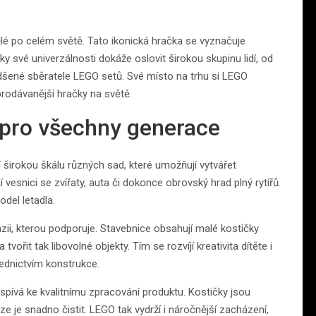
ělé po celém světě. Tato ikonická hračka se vyznačuje
 své univerzálnosti dokáže oslovit širokou skupinu lidí, od
adšené sběratele LEGO setů. Své místo na trhu si LEGO
prodávanější hračky na světě.
 pro všechny generace
í širokou škálu různých sad, které umožňují vytvářet
í vesnici se zvířaty, auta či dokonce obrovský hrad plný rytířů.
del letadla.
ii, kterou podporuje. Stavebnice obsahují malé kostičky
ořit tak libovolné objekty. Tím se rozvíjí kreativita dítěte i
řednictvím konstrukce.
ispívá ke kvalitnímu zpracování produktu. Kostičky jsou
e je snadno čistit. LEGO tak vydrží i náročnější zacházení,