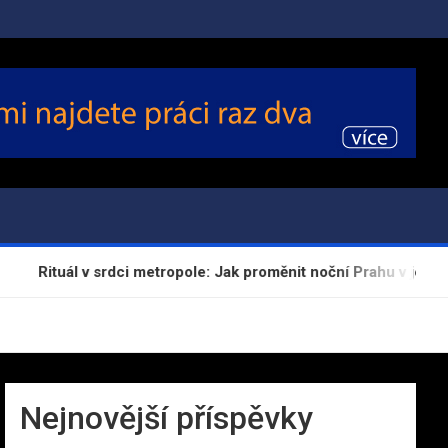
Rituál v srdci metropole: Jak proměnit noční Prahu v jeviště va
Nejnovější příspěvky