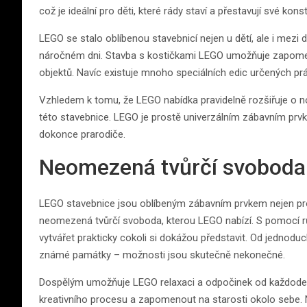
což je ideální pro děti, které rády staví a přestavují své kons
LEGO se stalo oblíbenou stavebnicí nejen u dětí, ale i mezi
náročném dni. Stavba s kostičkami LEGO umožňuje zapomeno
objektů. Navíc existuje mnoho speciálních edic určených pr
Vzhledem k tomu, že LEGO nabídka pravidelně rozšiřuje o no
této stavebnice. LEGO je prostě univerzálním zábavním prvk
dokonce prarodiče.
Neomezená tvůrčí svoboda
LEGO stavebnice jsou oblíbeným zábavním prvkem nejen pro d
neomezená tvůrčí svoboda, kterou LEGO nabízí. S pomocí 
vytvářet prakticky cokoli si dokážou představit. Od jednodu
známé památky – možnosti jsou skutečně nekonečné.
Dospělým umožňuje LEGO relaxaci a odpočinek od každoden
kreativního procesu a zapomenout na starosti okolo sebe. N