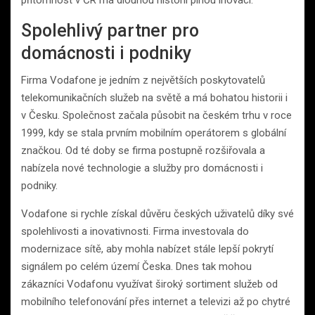
přítomnost v ČR má dlouhou historii plnou inovací.
Spolehlivý partner pro
domácnosti i podniky
Firma Vodafone je jedním z největších poskytovatelů
telekomunikačních služeb na světě a má bohatou historii i
v Česku. Společnost začala působit na českém trhu v roce
1999, kdy se stala prvním mobilním operátorem s globální
značkou. Od té doby se firma postupně rozšiřovala a
nabízela nové technologie a služby pro domácnosti i
podniky.
Vodafone si rychle získal důvěru českých uživatelů díky své
spolehlivosti a inovativnosti. Firma investovala do
modernizace sítě, aby mohla nabízet stále lepší pokrytí
signálem po celém území Česka. Dnes tak mohou
zákazníci Vodafonu využívat široký sortiment služeb od
mobilního telefonování přes internet a televizi až po chytré