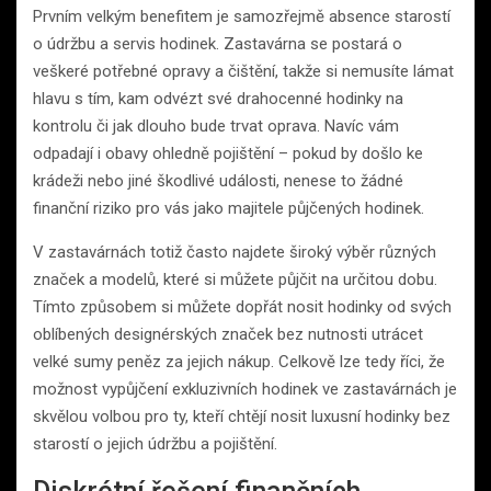
Prvním velkým benefitem je samozřejmě absence starostí
o údržbu a servis hodinek. Zastavárna se postará o
veškeré potřebné opravy a čištění, takže si nemusíte lámat
hlavu s tím, kam odvézt své drahocenné hodinky na
kontrolu či jak dlouho bude trvat oprava. Navíc vám
odpadají i obavy ohledně pojištění – pokud by došlo ke
krádeži nebo jiné škodlivé události, nenese to žádné
finanční riziko pro vás jako majitele půjčených hodinek.
V zastavárnách totiž často najdete široký výběr různých
značek a modelů, které si můžete půjčit na určitou dobu.
Tímto způsobem si můžete dopřát nosit hodinky od svých
oblíbených designérských značek bez nutnosti utrácet
velké sumy peněz za jejich nákup. Celkově lze tedy říci, že
možnost vypůjčení exkluzivních hodinek ve zastavárnách je
skvělou volbou pro ty, kteří chtějí nosit luxusní hodinky bez
starostí o jejich údržbu a pojištění.