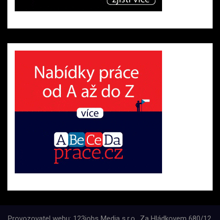
Provozovatel webu: 123jobs Media s.r.o., Za Hládkovem 680/12,