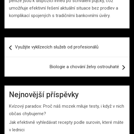
peníze jsou k dispozici ihned po schválení půjčky, což
umožňuje efektivní řešení aktuální situace bez prodlev a
komplikací spojených s tradičními bankovními úvěry.
Navigace
Využijte vyklízecích služeb od profesionálů
pro
příspěvek
Biologie a chování želvy ostrouhaté
Nejnovější příspěvky
Kvízový paradox: Proč náš mozek miluje testy, i když v nich
občas chybujeme?
Jak efektivně vyhledávat recepty podle surovin, které máte
v lednici