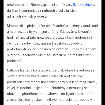
možnost okamžitého vyplacení peněz za
výkup hodinek
a
další své cennosti bez nutnosti prodlužujících
administrativních procesů.
Mnoho lidí si přeje udržet své finanční problémy v soukromí
a nechce, aby byly veřejně známy. Zastavárna luxusních
hodinek nabízí tuto možnost, protože klienti mohou své
cennosti zastavit bez nutnosti sdělovat důvody či
podrobnosti o svých finančních obtížích. Tímto způsobem
si mohou zachovat klid a soustředit se na řešení svých
problémů.
Celkově lze tedy konstatovat, že diskrétnost je jednou ze
silných stránek zastavárny luxusních hodinek jako
prostředku pro řešení finančních potřeb. Klienti mají jistotu,
že jejich osobní údaje budou chráněny a nemusejí se
obávat nepřiměřeného zasahování do jejich soukromého
života. Důležité je také zmínit rychlost celého procesu –