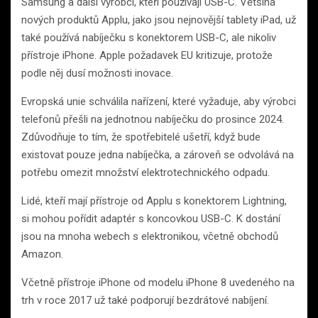
Samsung a další výrobci, kteří používají USB-C. Většina
nových produktů Applu, jako jsou nejnovější tablety iPad, už
také používá nabíječku s konektorem USB-C, ale nikoliv
přístroje iPhone. Apple požadavek EU kritizuje, protože
podle něj dusí možnosti inovace.
Evropská unie schválila nařízení, které vyžaduje, aby výrobci
telefonů přešli na jednotnou nabíječku do prosince 2024.
Zdůvodňuje to tím, že spotřebitelé ušetří, když bude
existovat pouze jedna nabíječka, a zároveň se odvolává na
potřebu omezit množství elektrotechnického odpadu.
Lidé, kteří mají přístroje od Applu s konektorem Lightning,
si mohou pořídit adaptér s koncovkou USB-C. K dostání
jsou na mnoha webech s elektronikou, včetně obchodů
Amazon.
Včetně přístroje iPhone od modelu iPhone 8 uvedeného na
trh v roce 2017 už také podporují bezdrátové nabíjení.