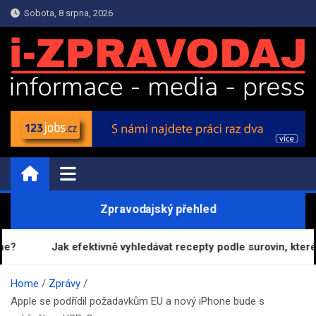
Skip
Sobota, 8 srpna, 2026
to
content
i-ZPRAVODAJ.CZ | Zprávy
Informační portál
Zpravodajský přehled
?
Jak efektivně vyhledávat recepty podle surovin, které má
Home
Zprávy
Apple se podřídil požadavkům EU a nový iPhone bude s