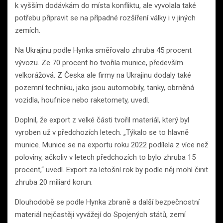
k vyšším dodávkám do místa konfliktu, ale vyvolala také
potřebu připravit se na případné rozšíření války i v jiných
zemích.
Na Ukrajinu podle Hynka směřovalo zhruba 45 procent
vývozu. Ze 70 procent ho tvořila munice, především
velkorážová. Z Česka ale firmy na Ukrajinu dodaly také
pozemní techniku, jako jsou automobily, tanky, obrněná
vozidla, houfnice nebo raketomety, uvedl.
Doplnil, že export z velké části tvořil materiál, který byl
vyroben už v předchozích letech. „Týkalo se to hlavně
munice. Munice se na exportu roku 2022 podílela z více než
poloviny, ačkoliv v letech předchozích to bylo zhruba 15
procent,“ uvedl. Export za letošní rok by podle něj mohl činit
zhruba 20 miliard korun.
Dlouhodobě se podle Hynka zbraně a další bezpečnostní
materiál nejčastěji vyvážejí do Spojených států, zemí