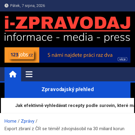
Skip
Pátek, 7 srpna, 2026
to
content
i-ZPRAVODAJ.CZ | Zprávy
Informační portál
Zpravodajský přehled
Jak efektivně vyhledávat recepty podle surovin, které máte 
Home
Zprávy
Export zbraní z ČR se téměř zdvojnásobil na 30 miliard korun