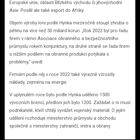
Evropské unie, oblasti Blízkého východu či jihovýchodní
Asie. Posílil ale také export do Afriky.
Objem výroby loni podle Hynka meziročně stoupl zhruba o
pětinu na více než 50 miliard korun. „Rok 2022 byl pro řadu
firem v rámci Asociace obranného a bezpečnostního
průmyslu rokem konjunktury, na druhé straně se řada firem
s nižším podílem na obranné produkci potýkala s
problémy,“ uvedl.
Firmám podle něj v roce 2022 také výrazně vzrostly
náklady, zejména na energie.
V uplynulém roce bylo podle Hynka uděleno 1500
vývozních licencí, předloni jich bylo 1200. Zažádat o ni musí
podnikatelé, kteří chtějí vyvážet vojenský materiál. O jejím
udělení rozhoduje ministerstvo průmyslu a obchodu
společně s ministerstvy zahraničí, vnitra a obrany.