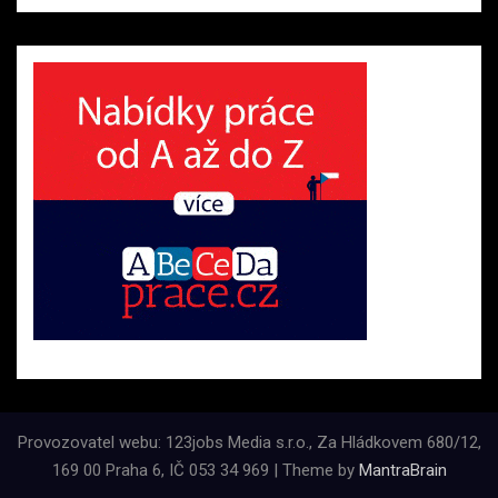
Provozovatel webu: 123jobs Media s.r.o., Za Hládkovem 680/12,
169 00 Praha 6, IČ 053 34 969 | Theme by
MantraBrain